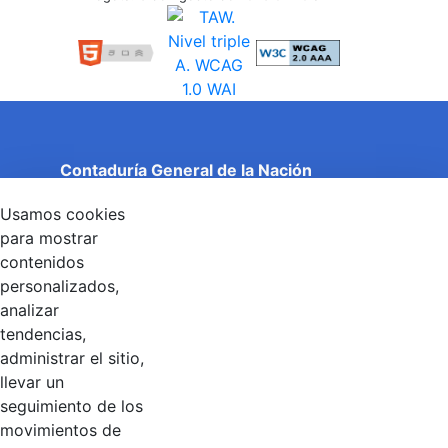
Contaduría General de la Nación
Cuentas Claras, Estado Transparente.
Usamos cookies
Entidad adscrita al Ministerio de Hacienda y Crédito
Público
para mostrar
Dirección: Calle 26 No 69 - 76, Edificio Elemento
contenidos
Torre 1 (Aire) - Piso 15, Bogotá D.C., Colombia
personalizados,
Código Postal: 111071
Horario de Atención: Lunes a Viernes 8:00 am - 4:00 pm.
analizar
tendencias,
administrar el sitio,
llevar un
Linkedin
X
YouTube
Facebook
seguimiento de los
movimientos de