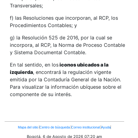
Transversales;
f) las Resoluciones que incorporan, al RCP, los
Procedimientos Contables; y
g) la Resolución 525 de 2016, por la cual se
incorpora, al RCP, la Norma de Proceso Contable
y Sistema Documental Contable.
En tal sentido, en los
iconos ubicados a la
izquierda
, encontrará la regulación vigente
emitida por la Contaduría General de la Nación.
Para visualizar la información ubíquese sobre el
componente de su interés.
Enlaces
Mapa del sitio
Centro de búsqueda
Correo institucional
Ayuda
Inferiores
Bogotá. 6 de Agosto de 2026
07:20 am