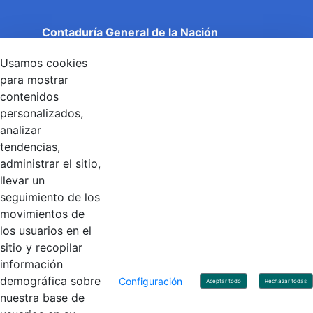
Contaduría General de la Nación
Cuentas Claras, Estado Transparente.
Usamos cookies
Entidad adscrita al Ministerio de Hacienda y Crédito
Público
para mostrar
Dirección: Calle 26 No 69 - 76, Edificio Elemento
contenidos
Torre 1 (Aire) - Piso 15, Bogotá D.C., Colombia
personalizados,
Código Postal: 111071
Horario de Atención: Lunes a Viernes 8:00 am - 4:00 pm.
analizar
tendencias,
administrar el sitio,
llevar un
Linkedin
X
YouTube
Facebook
seguimiento de los
movimientos de
los usuarios en el
Contacto
sitio y recopilar
Línea de servicio al ciudadano: +57(601) 492 64 00
información
Correo Institucional:
contactenos@contaduria.gov.co
Correo de notificaciones judiciales:
demográfica sobre
Configuración
Aceptar todo
Rechazar todas
notificacionjudicial@contaduria.gov.co
nuestra base de
Correo de Asuntos disciplinarios: