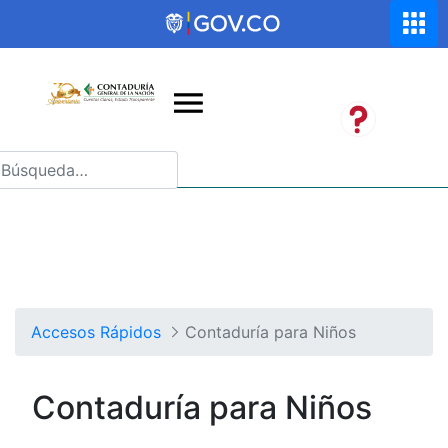
Saltar al contenido principal
Abrir menú de accesibilidad
Accesos Rápidos
Contaduría para Niños
Contaduría para Niños