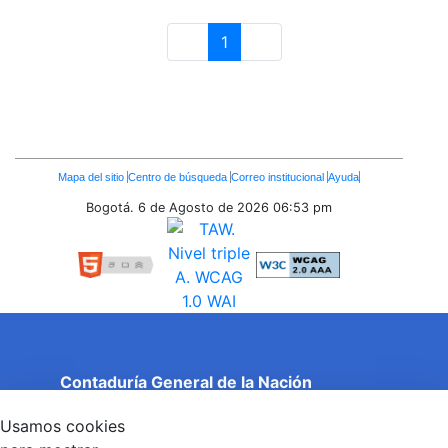
1
Página
Enlaces
Mapa del sitio
Centro de búsqueda
Correo institucional
Ayuda
Inferiores
Bogotá. 6 de Agosto de 2026
06:53 pm
Contaduría General de la Nación
Cuentas Claras, Estado Transparente.
Usamos cookies
Entidad adscrita al Ministerio de Hacienda y Crédito
Público